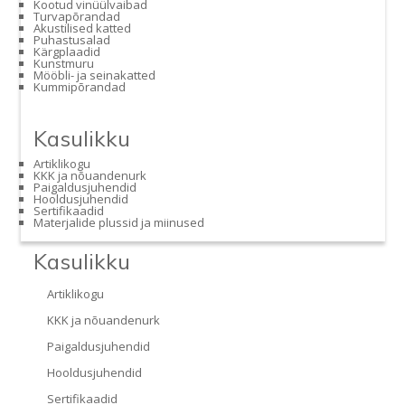
Kootud vinüülvaibad
Turvapõrandad
Akustilised katted
Puhastusalad
Kärgplaadid
Kunstmuru
Mööbli- ja seinakatted
Kummipõrandad
Kasulikku
Artiklikogu
KKK ja nõuandenurk
Paigaldusjuhendid
Hooldusjuhendid
Sertifikaadid
Materjalide plussid ja miinused
Kasulikku
Artiklikogu
KKK ja nõuandenurk
Paigaldusjuhendid
Hooldusjuhendid
Sertifikaadid