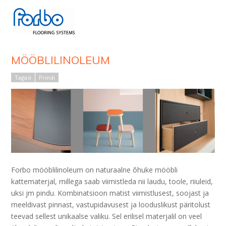
Kootud vinüülvaibad
Turvapõrandad
Akustilised katted
MÖÖBLILINOLEUM
Puhastusalad
Kärgplaadid
Tagasi
Prindi
Kunstmuru
Mööbli- ja seinakatted
Furniture Linoleum
Bulletin Board
Kummipõrandad
Forbo mööblilinoleum on naturaalne õhuke mööbli
kattematerjal, millega saab viimistleda nii laudu, toole, riiuleid,
uksi jm pindu. Kombinatsioon matist viimistlusest, soojast ja
meeldivast pinnast, vastupidavusest ja looduslikust päritolust
teevad sellest unikaalse valiku. Sel erilisel materjalil on veel