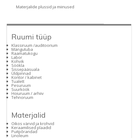
Materjalide plussid ja miinused
Ruumi tüüp
Klassiruum /auditoorium
Mängutuba
Raamatukogu
Labor
Kohvik
Söökla
Sissepääsuala
Üldpinnad
Kontor / kabinet
Tualett
Pesuruum
Suurköök
Hoiuruum / arhiiv
Tehnoruum
Materjalid
Oikos värvid ja krohvid
Keraamilised plaadid
Puitpõrandad
Linoleum