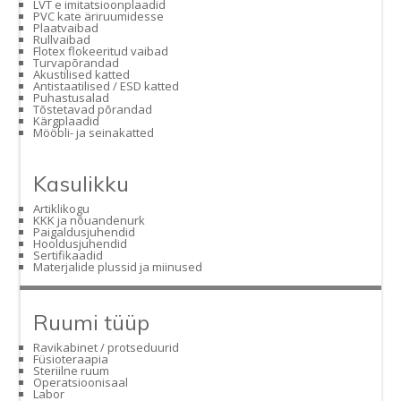
LVT e imitatsioonplaadid
PVC kate äriruumidesse
Plaatvaibad
Rullvaibad
Flotex flokeeritud vaibad
Turvapõrandad
Akustilised katted
Antistaatilised / ESD katted
Puhastusalad
Tõstetavad põrandad
Kärgplaadid
Mööbli- ja seinakatted
Kasulikku
Artiklikogu
KKK ja nõuandenurk
Paigaldusjuhendid
Hooldusjuhendid
Sertifikaadid
Materjalide plussid ja miinused
Ruumi tüüp
Ravikabinet / protseduurid
Füsioteraapia
Steriilne ruum
Operatsioonisaal
Labor