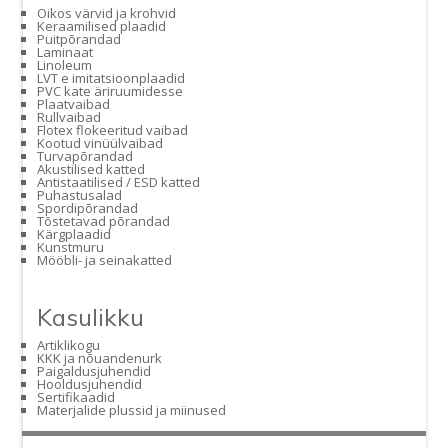
Oikos värvid ja krohvid
Keraamilised plaadid
Puitpõrandad
Laminaat
Linoleum
LVT e imitatsioonplaadid
PVC kate äriruumidesse
Plaatvaibad
Rullvaibad
Flotex flokeeritud vaibad
Kootud vinüülvaibad
Turvapõrandad
Akustilised katted
Antistaatilised / ESD katted
Puhastusalad
Spordipõrandad
Tõstetavad põrandad
Kärgplaadid
Kunstmuru
Mööbli- ja seinakatted
Kasulikku
Artiklikogu
KKK ja nõuandenurk
Paigaldusjuhendid
Hooldusjuhendid
Sertifikaadid
Materjalide plussid ja miinused