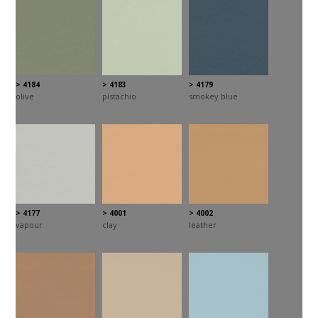
> 4184
> 4183
> 4179
olive
pistachio
smokey blue
> 4177
> 4001
> 4002
vapour
clay
leather