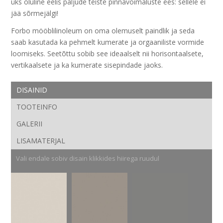
üks oluline eelis paljude teiste pinnavõimaluste ees: sellele ei
jää sõrmejälgi!
Forbo mööblilinoleum on oma olemuselt paindlik ja seda
saab kasutada ka pehmelt kumerate ja orgaaniliste vormide
loomiseks. Seetõttu sobib see ideaalselt nii horisontaalsete,
vertikaalsete ja ka kumerate sisepindade jaoks.
DISAINID
TOOTEINFO
GALERII
LISAMATERJAL
Vali endale sobiv disain klikkides hiirega ruudul