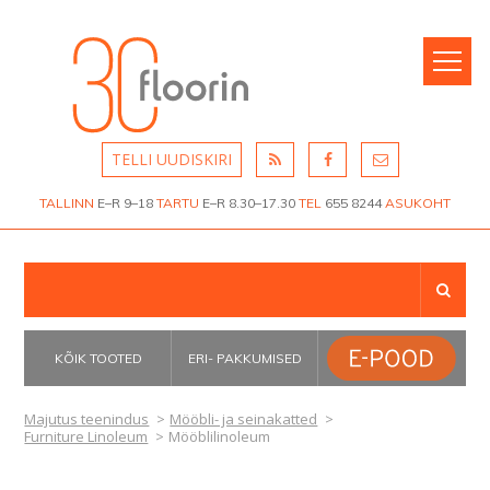
KODU
MATERJALID
BÜROO
Oikos värvid ja krohvid
KAUBANDUS
Keraamilised plaadid
MAJUTUS
Puitpõrandad
TELLI UUDISKIRI
TEENINDUS
Laminaat
TALLINN
E–R 9–18
TARTU
E–R 8.30–17.30
TEL
655 8244
ASUKOHT
HARIDUS
Linoleum
LVT e imitatsioonplaadid
MEDITSIIN
PVC kate äriruumidesse
SPORT
VABA
PVC kate eluruumidesse
KÕIK TOOTED
ERI- PAKKUMISED
AEG
Plaatvaibad
Majutus teenindus
>
Mööbli- ja seinakatted
>
TÖÖSTUS
Rullvaibad
Furniture Linoleum
>
Mööblilinoleum
TRANSPORT
Flotex flokeeritud vaibad