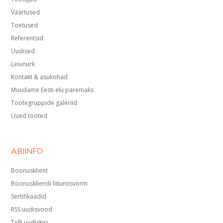
Väärtused
Toetused
Referentsid
Uudised
Leiunurk
Kontakt & asukohad
Muudame Eesti elu paremaks
Tootegruppide galeriid
Uued tooted
ABIINFO
Boonusklient
Boonuskliendi liitumisvorm
Sertifikaadid
RSS uudisvood
Telli uudiskiri