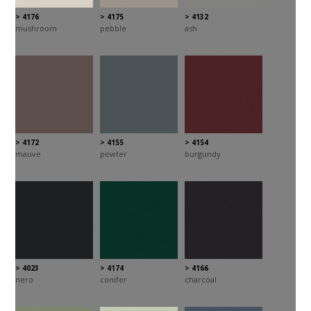
> 4176
> 4175
> 4132
mushroom
pebble
ash
> 4172
> 4155
> 4154
mauve
pewter
burgundy
> 4023
> 4174
> 4166
nero
conifer
charcoal