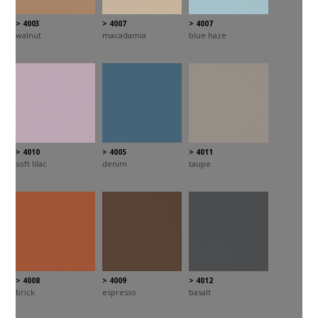
> 4003
> 4007
> 4007
walnut
macadamia
blue haze
> 4010
> 4005
> 4011
soft lilac
denim
taupe
> 4008
> 4009
> 4012
brick
espresso
basalt