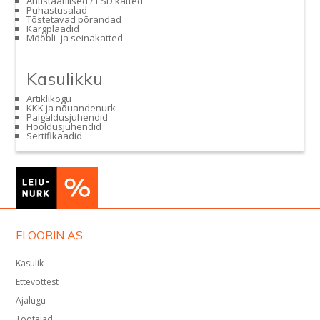
Antistaatilised / ESD katted
Puhastusalad
Tõstetavad põrandad
Kärgplaadid
Mööbli- ja seinakatted
Kasulikku
Artiklikogu
KKK ja nõuandenurk
Paigaldusjuhendid
Hooldusjuhendid
Sertifikaadid
FLOORIN AS
Kasulik
Ettevõttest
Ajalugu
Töötajad