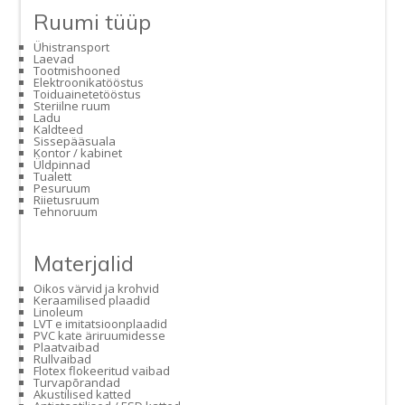
Ruumi tüüp
Ühistransport
Laevad
Tootmishooned
Elektroonikatööstus
Toiduainetetööstus
Steriilne ruum
Ladu
Kaldteed
Sissepääsuala
Kontor / kabinet
Üldpinnad
Tualett
Pesuruum
Riietusruum
Tehnoruum
Materjalid
Oikos värvid ja krohvid
Keraamilised plaadid
Linoleum
LVT e imitatsioonplaadid
PVC kate äriruumidesse
Plaatvaibad
Rullvaibad
Flotex flokeeritud vaibad
Turvapõrandad
Akustilised katted