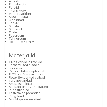
Apteek
Radioloogia
Palatid
Intensiivravi
Veterinaarkliinik
Sissepääsuala
Üldpinnad
Kohvik
Söökla
Suurköök
Tualett
Pesuruum
Tehnoruum
Hoiuruum / arhiiv
Materjalid
Oikos värvid ja krohvid
Keraamilised plaadid
Linoleum
LVT e imitatsioonplaadid
PVC kate äriruumidesse
Flotex flokeeritud vaibad
Turvapõrandad
Akustilised katted
Antistaatilised / ESD katted
Puhastusalad
Tõstetavad põrandad
Kärgplaadid
Mööbli- ja seinakatted