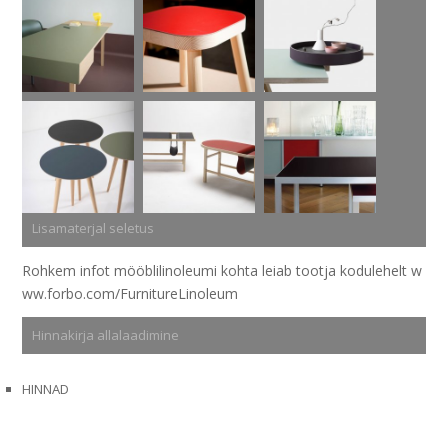
Lisamaterjal seletus
Rohkem infot mööblilinoleumi kohta leiab tootja kodulehelt
w
ww.forbo.com/FurnitureLinoleum
Hinnakirja allalaadimine
HINNAD