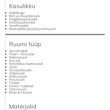
Kasulikku
Artiklikogu
KKK ja nõuandenurk
Paigaldusjuhendid
Hooldusjuhendid
Sertifikaadid
Materjalide plussid ja miinused
Ruumi tüüp
Spordiväljak
Teatri- / kinosaal
Näitusesaal
Jõusaal
Aeroobika-/tantsusaal
Ujula
Sissepääsuala
Üldpinnad
Riietusruum
Pesuruum
Tualett
Kontor / kabinet
Tehnoruum
Rõdu & Terrass
Materjalid