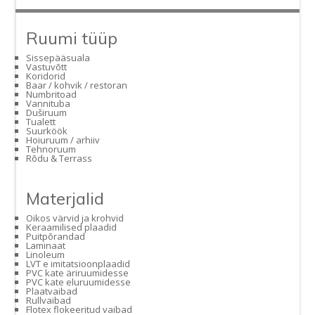
Ruumi tüüp
Sissepääsuala
Vastuvõtt
Koridorid
Baar / kohvik / restoran
Numbritoad
Vannituba
Duširuum
Tualett
Suurköök
Hoiuruum / arhiiv
Tehnoruum
Rõdu & Terrass
Materjalid
Oikos värvid ja krohvid
Keraamilised plaadid
Puitpõrandad
Laminaat
Linoleum
LVT e imitatsioonplaadid
PVC kate äriruumidesse
PVC kate eluruumidesse
Plaatvaibad
Rullvaibad
Flotex flokeeritud vaibad