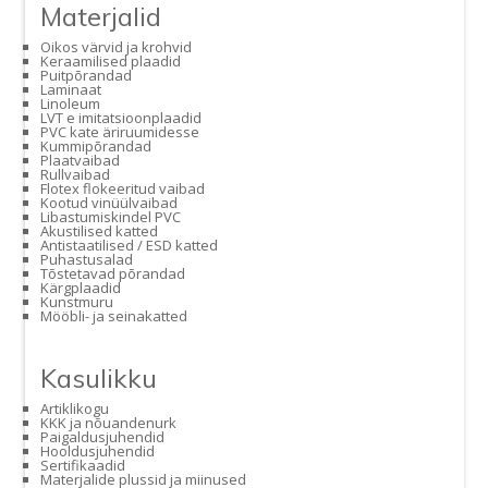
Materjalid
Oikos värvid ja krohvid
Keraamilised plaadid
Puitpõrandad
Laminaat
Linoleum
LVT e imitatsioonplaadid
PVC kate äriruumidesse
Kummipõrandad
Plaatvaibad
Rullvaibad
Flotex flokeeritud vaibad
Kootud vinüülvaibad
Libastumiskindel PVC
Akustilised katted
Antistaatilised / ESD katted
Puhastusalad
Tõstetavad põrandad
Kärgplaadid
Kunstmuru
Mööbli- ja seinakatted
Kasulikku
Artiklikogu
KKK ja nõuandenurk
Paigaldusjuhendid
Hooldusjuhendid
Sertifikaadid
Materjalide plussid ja miinused