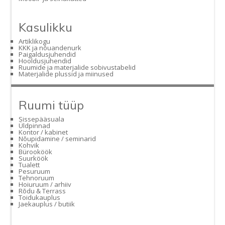
Kasulikku
Artiklikogu
KKK ja nõuandenurk
Paigaldusjuhendid
Hooldusjuhendid
Ruumide ja materjalide sobivustabelid
Materjalide plussid ja miinused
Ruumi tüüp
Sissepääsuala
Üldpinnad
Kontor / kabinet
Nõupidamine / seminarid
Kohvik
Bürooköök
Suurköök
Tualett
Pesuruum
Tehnoruum
Hoiuruum / arhiiv
Rõdu & Terrass
Toidukauplus
Jaekauplus / butiik