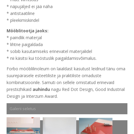
* näpujäljed ei jää näha
* antistaatiline
* pleekimiskindel
Mööblitootja jaoks:
* paindlik materjal
* lihtne paigaldada
* sobib kasutamiseks erinevatel materjalidel
* nii käsitsi kui tööstuslik paigaldamisvõimalus.
Forbo mööblilinoleum on laialdast kasutust leidnud tänu oma
suurepärasele esteetiliste ja praktiliste omaduste
kombinatsioonile. Samuti on sellele omistatud erinevaid
prestiizhikaid
auhindu
nagu Red Dot Design, Good Industrial
Design ja Interzum Award.
Galerii seletus