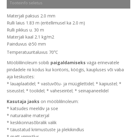
Tooteinfo seletus
Materjali paksus 2.0 mm
Rulli laius 1.83 m (eritellimusel ka 2.0 m)
Rulli pikkus u. 30 m
Materjali kaal 2.1 kg/m2
Painduvus ⊘50 mm
o
Temperatuuritaluvus 70
C
Mööblilinoleum sobib
paigaldamiseks
väga erinevatele
pindadele nii kodus kui kontoris, köögis, kaupluses või vaba
aja keskustes:
* lauaplaatidel; * vastuvõtu- ja müügilettidel; * kapiustel; *
siseustel; * toolidel; * vaheseintel; * seinapaneelidel
Kasutaja jaoks
on mööblilinoleum:
* katsudes meeldiv ja soe
* naturaalne materjal
* keskkonnasõbralik valik
* täiustatud kriimustuste ja plekikindlus
* matt viimistlus