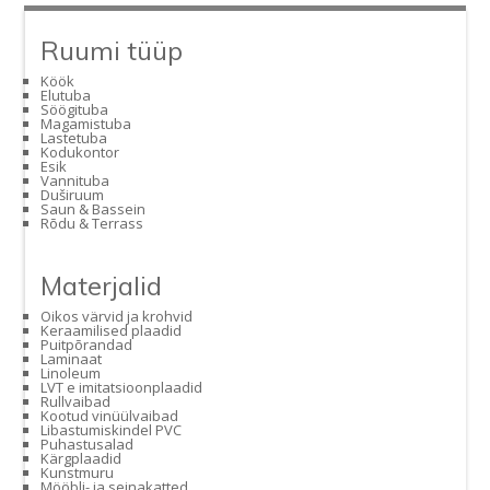
Ruumi tüüp
Köök
Elutuba
Söögituba
Magamistuba
Lastetuba
Kodukontor
Esik
Vannituba
Duširuum
Saun & Bassein
Rõdu & Terrass
Materjalid
Oikos värvid ja krohvid
Keraamilised plaadid
Puitpõrandad
Laminaat
Linoleum
LVT e imitatsioonplaadid
Rullvaibad
Kootud vinüülvaibad
Libastumiskindel PVC
Puhastusalad
Kärgplaadid
Kunstmuru
Mööbli- ja seinakatted