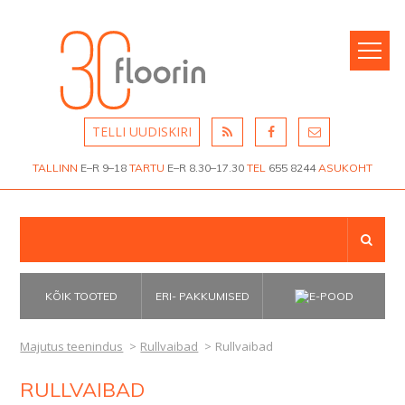
KODU
MATERJALID
BÜROO
Oikos värvid ja krohvid
KAUBANDUS
Keraamilised plaadid
MAJUTUS
Puitpõrandad
TELLI UUDISKIRI
TEENINDUS
Laminaat
TALLINN
E–R 9–18
TARTU
E–R 8.30–17.30
TEL
655 8244
ASUKOHT
HARIDUS
Linoleum
LVT e imitatsioonplaadid
MEDITSIIN
PVC kate äriruumidesse
SPORT
VABA
PVC kate eluruumidesse
KÕIK TOOTED
ERI- PAKKUMISED
AEG
Plaatvaibad
Majutus teenindus
>
Rullvaibad
>
Rullvaibad
TÖÖSTUS
Rullvaibad
TRANSPORT
Nõelviltvaibad
RULLVAIBAD