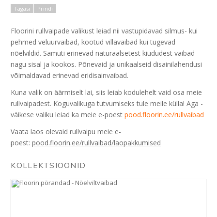
Silmusvaibad
Tagasi
Prindi
Veluurvaibad
Floorini rullvaipade valikust leiad nii vastupidavad silmus- kui
Edel villavaibad
pehmed veluurvaibad, kootud villavaibad kui tugevad
Cunera sisalvaibad
nõelvildid. Samuti erinevad naturaalsetest kiududest vaibad
nagu sisal ja kookos. Põnevaid ja unikaalseid disainilahendusi
Desso&Ex
võimaldavad erinevad eridisainvaibad.
Eridisainvaibad
Kuna valik on äärmiselt lai, siis leiab kodulehelt vaid osa meie
Flotex flokeeritud vaibad
rullvaipadest. Koguvalikuga tutvumiseks tule meile külla! Aga -
väikese valiku leiad ka meie e-poest
pood.floorin.ee/rullvaibad
Kootud vinüülvaibad
Vaata laos olevaid rullvaipu meie e-
Turvapõrandad
poest:
pood.floorin.ee/rullvaibad/laopakkumised
Akustilised katted
KOLLEKTSIOONID
Puhastusalad
Kärgplaadid
Kunstmuru